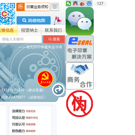
127
反馈信息
招贤纳士
联系我们
끠
搜索
—— 领先的印章服务提供商
18181985832（微信客服）
028-84870877（成都地区）