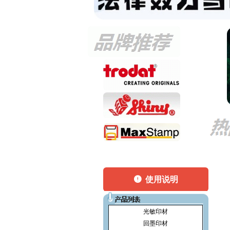
넅
使用说明
光敏印材
回墨印材